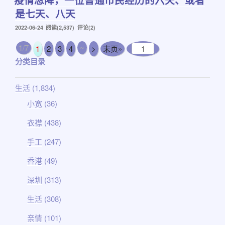
是七天、八天
发
2022-06-24
阅读(2,537) 评论(2)
布
于
1/7
~
1
2
3
4
>
末页»
分类目录
生活
(1,834)
小宽
(36)
衣襟
(438)
手工
(247)
香港
(49)
深圳
(313)
生活
(308)
亲情
(101)