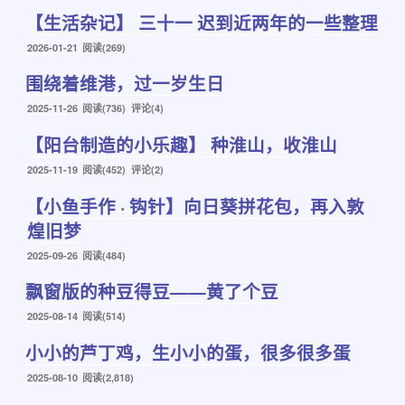
布
【生活杂记】 三十一 迟到近两年的一些整理
于
发
2026-01-21
阅读(269)
布
围绕着维港，过一岁生日
于
发
2025-11-26
阅读(736) 评论(4)
布
【阳台制造的小乐趣】 种淮山，收淮山
于
发
2025-11-19
阅读(452) 评论(2)
布
【小鱼手作 · 钩针】向日葵拼花包，再入敦
于
煌旧梦
发
2025-09-26
阅读(484)
布
飘窗版的种豆得豆——黄了个豆
于
发
2025-08-14
阅读(514)
布
小小的芦丁鸡，生小小的蛋，很多很多蛋
于
发
2025-08-10
阅读(2,818)
布