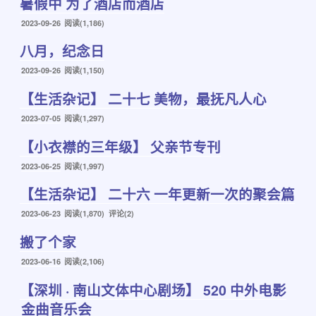
暑假中 为了酒店而酒店
于
发
2023-09-26
阅读(1,186)
布
八月，纪念日
于
发
2023-09-26
阅读(1,150)
布
【生活杂记】 二十七 美物，最抚凡人心
于
发
2023-07-05
阅读(1,297)
布
【小衣襟的三年级】 父亲节专刊
于
发
2023-06-25
阅读(1,997)
布
【生活杂记】 二十六 一年更新一次的聚会篇
于
发
2023-06-23
阅读(1,870) 评论(2)
布
搬了个家
于
发
2023-06-16
阅读(2,106)
布
【深圳 · 南山文体中心剧场】 520 中外电影
于
金曲音乐会