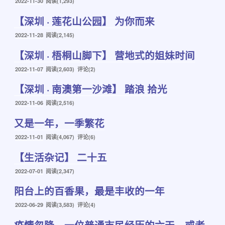
发
2022-11-30
阅读(1,293)
布
【深圳 · 莲花山公园】 为你而来
于
发
2022-11-28
阅读(2,145)
布
【深圳 · 梧桐山脚下】 营地式的姐妹时间
于
发
2022-11-07
阅读(2,603) 评论(2)
布
【深圳 · 南澳第一沙滩】 踏浪 拾光
于
发
2022-11-06
阅读(2,516)
布
又是一年，一季繁花
于
发
2022-11-01
阅读(4,067) 评论(6)
布
【生活杂记】 二十五
于
发
2022-07-01
阅读(2,347)
布
阳台上的百香果，最是丰收的一年
于
发
2022-06-29
阅读(3,583) 评论(4)
布
疫情忽降，一位普通市民经历的六天、或者
于