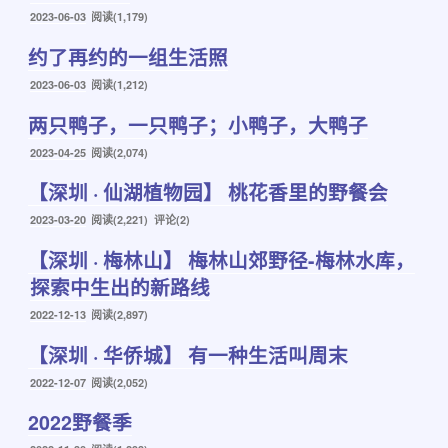
发
2023-06-03
阅读(1,179)
布
约了再约的一组生活照
于
发
2023-06-03
阅读(1,212)
布
两只鸭子，一只鸭子；小鸭子，大鸭子
于
发
2023-04-25
阅读(2,074)
布
【深圳 · 仙湖植物园】 桃花香里的野餐会
于
发
2023-03-20
阅读(2,221) 评论(2)
布
【深圳 · 梅林山】 梅林山郊野径-梅林水库，
于
探索中生出的新路线
发
2022-12-13
阅读(2,897)
布
【深圳 · 华侨城】 有一种生活叫周末
于
发
2022-12-07
阅读(2,052)
布
2022野餐季
于