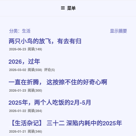
跳
菜单
至
内
容
分类：生活
显示摘要
两只小鸟的放飞，有去有归
发
2026-06-23
阅读(149)
布
2026，过年
于
发
2026-03-02
阅读(558) 评论(5)
布
一直在折腾， 这按捺不住的好奇心啊
于
发
2026-01-23
阅读(300)
布
2025年，两个人吃饭的2月-5月
于
发
2026-01-22
阅读(284)
布
【生活杂记】 三十二 深陷内耗中的2025年
于
发
2026-01-21
阅读(346)