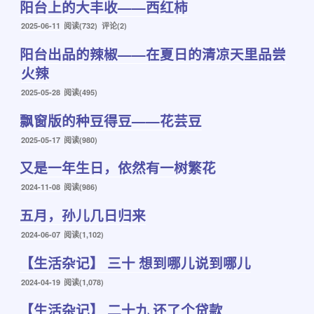
阳台上的大丰收——西红柿
于
发
2025-06-11
阅读(732) 评论(2)
布
阳台出品的辣椒——在夏日的清凉天里品尝
于
火辣
发
2025-05-28
阅读(495)
布
飘窗版的种豆得豆——花芸豆
于
发
2025-05-17
阅读(980)
布
又是一年生日，依然有一树繁花
于
发
2024-11-08
阅读(986)
布
五月，孙儿几日归来
于
发
2024-06-07
阅读(1,102)
布
【生活杂记】 三十 想到哪儿说到哪儿
于
发
2024-04-19
阅读(1,078)
布
【生活杂记】 二十九 还了个贷款
于