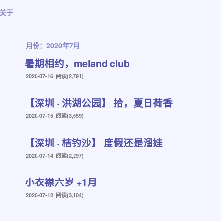
关于
月份：2020年7月
暑期相约，meland club
发
2020-07-16
阅读(2,791)
布
于
【深圳 · 洪湖公园】 拾，夏日荷香
发
2020-07-15
阅读(3,659)
布
于
【深圳 · 桔钓沙】 度假还是溜娃
发
2020-07-14
阅读(2,297)
布
于
小衣襟六岁 +1月
发
2020-07-12
阅读(3,104)
布
于