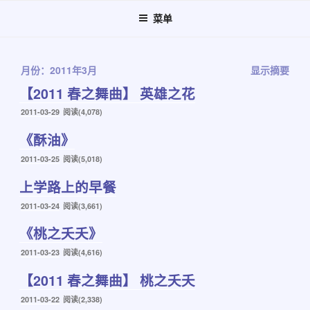
跳
菜单
至
内
容
月份：2011年3月
显示摘要
【2011 春之舞曲】 英雄之花
发
2011-03-29
阅读(4,078)
布
《酥油》
于
发
2011-03-25
阅读(5,018)
布
上学路上的早餐
于
发
2011-03-24
阅读(3,661)
布
《桃之夭夭》
于
发
2011-03-23
阅读(4,616)
布
【2011 春之舞曲】 桃之夭夭
于
发
2011-03-22
阅读(2,338)