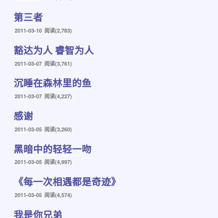
布
第三者
于
发
2011-03-10
阅读(2,783)
布
豁达为人 睿智为人
于
发
2011-03-07
阅读(3,761)
布
沉睡在森林里的鱼
于
发
2011-03-07
阅读(4,227)
布
感谢
于
发
2011-03-05
阅读(3,260)
布
黑暗中的轻轻一吻
于
发
2011-03-05
阅读(4,997)
布
《每一次相遇都是奇迹》
于
发
2011-03-05
阅读(4,574)
布
我是你兄弟
于