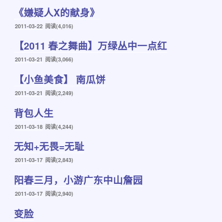
布
《嫌疑人X的献身》
于
发
2011-03-22
阅读(4,016)
布
【2011 春之舞曲】万绿丛中一点红
于
发
2011-03-21
阅读(3,066)
布
【小鱼美食】 南瓜饼
于
发
2011-03-21
阅读(2,249)
布
背包人生
于
发
2011-03-18
阅读(4,244)
布
无知+无畏=无耻
于
发
2011-03-17
阅读(2,843)
布
阳春三月，小游广东中山詹园
于
发
2011-03-17
阅读(2,940)
布
变脸
于