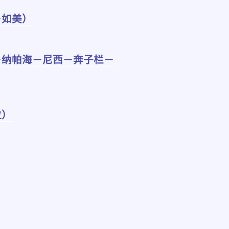
－如美）
－纳帕海－尼西－奔子栏－
拉）