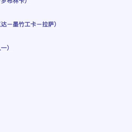
－罗布林卡）
江达－墨竹工卡－拉萨）
八一）