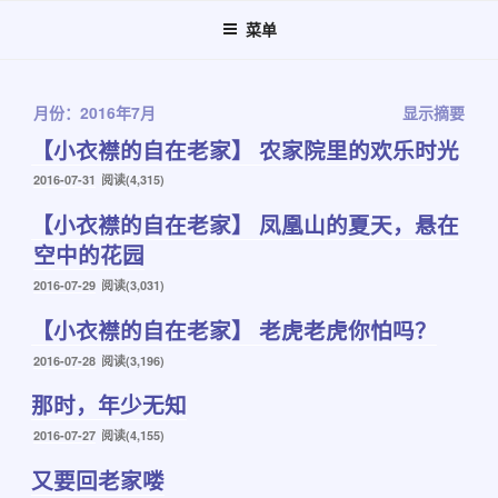
跳
菜单
至
内
容
月份：2016年7月
显示摘要
【小衣襟的自在老家】 农家院里的欢乐时光
发
2016-07-31
阅读(4,315)
布
【小衣襟的自在老家】 凤凰山的夏天，悬在
于
空中的花园
发
2016-07-29
阅读(3,031)
布
【小衣襟的自在老家】 老虎老虎你怕吗？
于
发
2016-07-28
阅读(3,196)
布
那时，年少无知
于
发
2016-07-27
阅读(4,155)
布
又要回老家喽
于