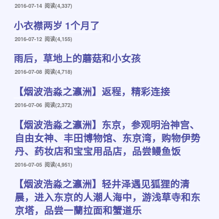
发
2016-07-14
阅读(4,337)
布
小衣襟两岁 1个月了
于
发
2016-07-12
阅读(4,155)
布
雨后，草地上的蘑菇和小女孩
于
发
2016-07-08
阅读(4,718)
布
【烟波浩淼之瀛洲】返程，精彩连接
于
发
2016-07-06
阅读(2,372)
布
【烟波浩淼之瀛洲】东京，参观明治神宫、
于
自由女神、丰田博物馆、东京湾，购物伊势
丹、药妆店和宝宝用品店，品尝鳗鱼饭
发
2016-07-05
阅读(4,951)
布
【烟波浩淼之瀛洲】轻井泽遇见狐狸的清
于
晨，进入东京的人潮人海中，游浅草寺和东
京塔，品尝一蘭拉面和蟹道乐