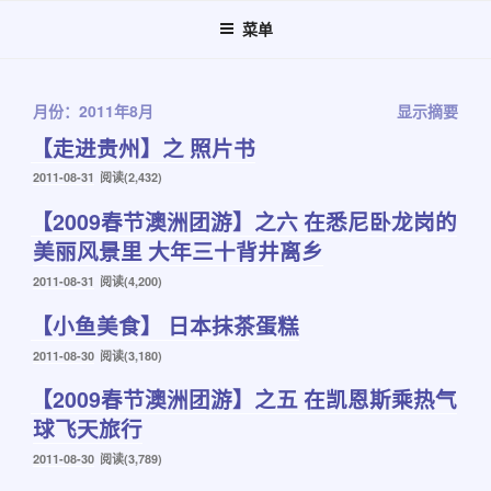
跳
菜单
至
内
容
月份：2011年8月
显示摘要
【走进贵州】之 照片书
发
2011-08-31
阅读(2,432)
布
【2009春节澳洲团游】之六 在悉尼卧龙岗的
于
美丽风景里 大年三十背井离乡
发
2011-08-31
阅读(4,200)
布
【小鱼美食】 日本抹茶蛋糕
于
发
2011-08-30
阅读(3,180)
布
【2009春节澳洲团游】之五 在凯恩斯乘热气
于
球飞天旅行
发
2011-08-30
阅读(3,789)
布