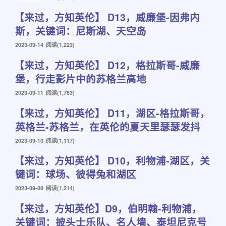
布
【来过，方知英伦】 D13，威廉堡-因弗内
于
斯，关键词：尼斯湖、天空岛
发
2023-09-14
阅读(1,223)
布
【来过，方知英伦】 D12，格拉斯哥-威廉
于
堡，行走影片中的苏格兰高地
发
2023-09-11
阅读(1,783)
布
【来过，方知英伦】 D11，湖区-格拉斯哥，
于
英格兰-苏格兰，在英伦的夏天里瑟瑟发抖
发
2023-09-10
阅读(1,117)
布
【来过，方知英伦】 D10，利物浦-湖区，关
于
键词：球场、彼得兔和湖区
发
2023-09-08
阅读(1,214)
布
【来过，方知英伦】D9，伯明翰-利物浦，
于
关键词：披头士乐队、名人墙、泰坦尼克号