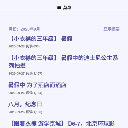
跳
菜单
至
内
容
月份：2023年9月
显示摘要
【小衣襟的三年级】 暑假
发
2023-09-28
阅读(833)
布
【小衣襟的三年级】 暑假中的迪士尼公主系
于
列拍摄
发
2023-09-27
阅读(1,157)
布
暑假中 为了酒店而酒店
于
发
2023-09-26
阅读(1,184)
布
八月，纪念日
于
发
2023-09-26
阅读(1,150)
布
【跟着衣襟 游学京城】 D6-7，北京环球影
于