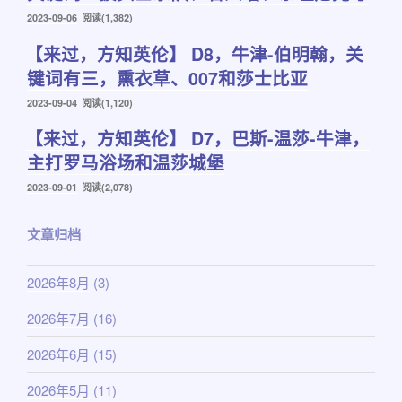
发
2023-09-06
阅读(1,382)
布
【来过，方知英伦】 D8，牛津-伯明翰，关
于
键词有三，熏衣草、007和莎士比亚
发
2023-09-04
阅读(1,120)
布
【来过，方知英伦】 D7，巴斯-温莎-牛津，
于
主打罗马浴场和温莎城堡
发
2023-09-01
阅读(2,078)
布
于
文章归档
2026年8月
(3)
2026年7月
(16)
2026年6月
(15)
2026年5月
(11)