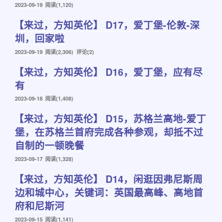
发
2023-09-19
阅读(1,120)
布
【来过，方知英伦】 D17，爱丁堡-伦敦-深
于
圳，回家啦
发
2023-09-19
阅读(2,306) 评论(2)
布
【来过，方知英伦】 D16，爱丁堡，应有尽
于
有
发
2023-09-18
阅读(1,408)
布
【来过，方知英伦】 D15，苏格兰高地-爱丁
于
堡，在苏格兰首府完成各种参观，却抵不过
自制的一顿晚餐
发
2023-09-17
阅读(1,328)
布
【来过，方知英伦】 D14，闲逛因弗尼斯周
于
边和城中心，关键词：英国最高峰、高地首
府和尼斯河
发
2023-09-15
阅读(1,141)