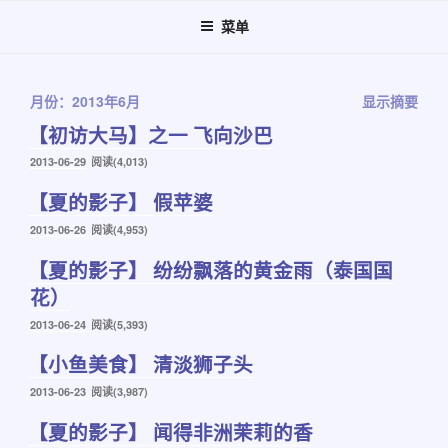
跳
菜单
至
内
容
月份：2013年6月
显示摘要
【初访大马】之一 飞向沙巴
发
2013-06-29
阅读(4,013)
布
【夏的影子】 假苹婆
于
发
2013-06-26
阅读(4,953)
布
【夏的影子】 纷纷飘落的黄金雨（泰国国
于
花）
发
2013-06-24
阅读(5,393)
布
【小鱼美食】 清淡狮子头
于
发
2013-06-23
阅读(3,987)
布
【夏的影子】 闻得非洲茉莉的香
于