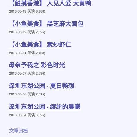
【触摸香港】 人见人爱 大黄鸭
于
发
2013-06-13
阅读(6,388)
布
【小鱼美食】 黑芝麻大面包
于
发
2013-06-12
阅读(2,625)
布
【小鱼美食】 素炒虾仁
于
发
2013-06-11
阅读(2,468)
布
母亲予我之 彩色时光
于
发
2013-06-07
阅读(2,596)
布
深圳东湖公园 · 夏日畅想
于
发
2013-06-06
阅读(2,815)
布
深圳东湖公园 · 缤纷的晨曦
于
发
2013-06-04
阅读(3,625)
布
于
文章归档