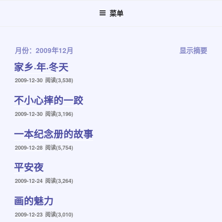
跳
菜单
至
内
容
月份：2009年12月
显示摘要
家乡·年·冬天
发
2009-12-30
阅读(3,538)
布
不小心摔的一跤
于
发
2009-12-30
阅读(3,196)
布
一本纪念册的故事
于
发
2009-12-28
阅读(5,754)
布
平安夜
于
发
2009-12-24
阅读(3,264)
布
画的魅力
于
发
2009-12-23
阅读(3,010)