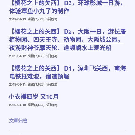
【樱花之上的关西】 D3，环球影城一日游，
于
体验章鱼小丸子的制作
发
2019-04-13
阅读(7,478) 评论(2)
布
【樱花之上的关西】 D2，大阪一日，游长居
于
植物园、四天王寺、动物园、大阪城公园，
夜游财神爷摩天轮、道顿崛水上观光船
发
2019-04-12
阅读(7,830) 评论(4)
布
【樱花之上的关西】 D1，深圳飞关西，南海
于
电铁抵难波，宿道顿崛
发
2019-04-11
阅读(3,625) 评论(2)
布
小衣襟四岁 又10月
于
发
2019-04-10
阅读(3,558) 评论(2)
布
于
文章归档