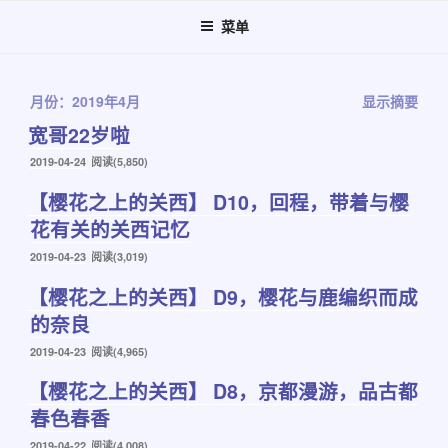
跳
菜单
至
内
容
月份：2019年4月
显示摘要
宽哥22岁啦
发
2019-04-24
阅读(5,850)
布
【樱花之上的关西】 D10，回程，带着与樱
于
花有关的关西记忆
发
2019-04-23
阅读(3,019)
布
【樱花之上的关西】 D9，樱花与鹿编织而成
于
的奈良
发
2019-04-23
阅读(4,965)
布
【樱花之上的关西】 D8，京都漫游，品古都
于
春色春香
发
2019-04-22
阅读(4,008)