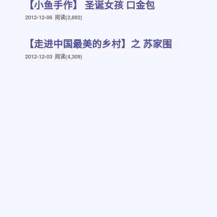
【小鱼手作】 圣诞女孩 口金包
发
2012-12-06
阅读(2,892)
布
于
【走进中国最美的乡村】之 苏家围
发
2012-12-03
阅读(4,309)
布
于