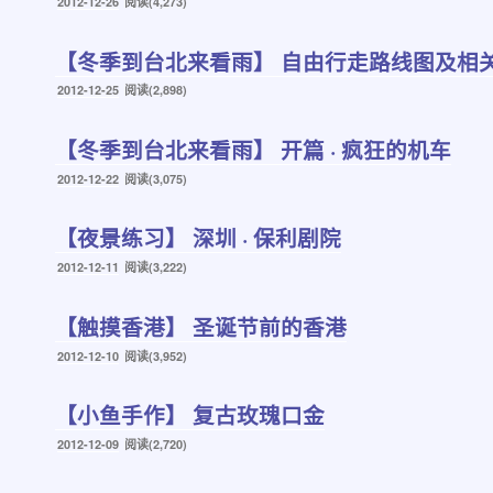
发
2012-12-26
阅读(4,273)
布
于
【冬季到台北来看雨】 自由行走路线图及相
发
2012-12-25
阅读(2,898)
布
于
【冬季到台北来看雨】 开篇 · 疯狂的机车
发
2012-12-22
阅读(3,075)
布
于
【夜景练习】 深圳 · 保利剧院
发
2012-12-11
阅读(3,222)
布
于
【触摸香港】 圣诞节前的香港
发
2012-12-10
阅读(3,952)
布
于
【小鱼手作】 复古玫瑰口金
发
2012-12-09
阅读(2,720)
布
于