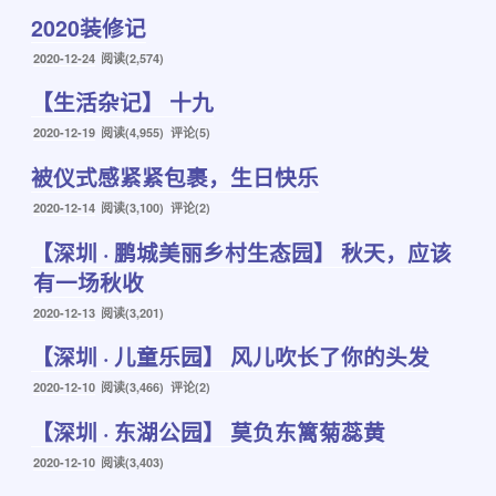
布
2020装修记
于
发
2020-12-24
阅读(2,574)
布
【生活杂记】 十九
于
发
2020-12-19
阅读(4,955) 评论(5)
布
被仪式感紧紧包裹，生日快乐
于
发
2020-12-14
阅读(3,100) 评论(2)
布
【深圳 · 鹏城美丽乡村生态园】 秋天，应该
于
有一场秋收
发
2020-12-13
阅读(3,201)
布
【深圳 · 儿童乐园】 风儿吹长了你的头发
于
发
2020-12-10
阅读(3,466) 评论(2)
布
【深圳 · 东湖公园】 莫负东篱菊蕊黄
于
发
2020-12-10
阅读(3,403)
布