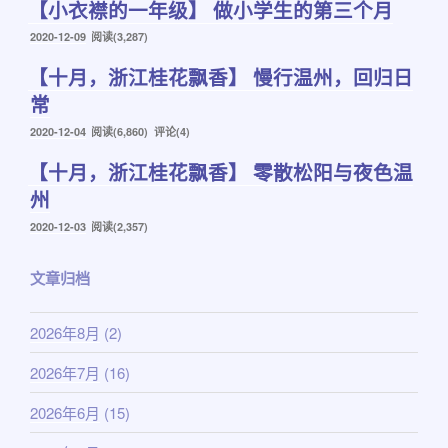
【小衣襟的一年级】 做小学生的第三个月
于
发
2020-12-09
阅读(3,287)
布
【十月，浙江桂花飘香】 慢行温州，回归日
于
常
发
2020-12-04
阅读(6,860) 评论(4)
布
【十月，浙江桂花飘香】 零散松阳与夜色温
于
州
发
2020-12-03
阅读(2,357)
布
于
文章归档
2026年8月
(2)
2026年7月
(16)
2026年6月
(15)