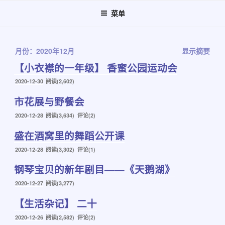
跳
菜单
至
内
容
月份：2020年12月
显示摘要
【小衣襟的一年级】 香蜜公园运动会
发
2020-12-30
阅读(2,602)
布
市花展与野餐会
于
发
2020-12-28
阅读(3,634) 评论(2)
布
盛在酒窝里的舞蹈公开课
于
发
2020-12-28
阅读(3,302) 评论(1)
布
钢琴宝贝的新年剧目——《天鹅湖》
于
发
2020-12-27
阅读(3,277)
布
【生活杂记】 二十
于
发
2020-12-26
阅读(2,582) 评论(2)