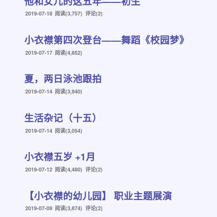
他和女儿的这五年——初生
发
2019-07-18
阅读(3,757) 评论(2)
布
于
小衣襟第四次登台——舞蹈《校园梦》
发
2019-07-17
阅读(4,852)
布
于
夏，两日泳池跟拍
发
2019-07-14
阅读(3,940)
布
于
生活杂记（十五）
发
2019-07-14
阅读(3,054)
布
于
小衣襟五岁 +1月
发
2019-07-12
阅读(4,480) 评论(2)
布
于
【小衣襟的幼儿园】 职业主题展演
发
2019-07-09
阅读(3,874) 评论(2)
布