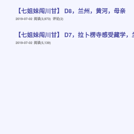
于
【七姐妹闯川甘】 D8，兰州，黄河，母亲
发
2019-07-02
阅读(3,973) 评论(2)
布
于
【七姐妹闯川甘】 D7，拉卜楞寺感受藏学
发
2019-07-02
阅读(5,139)
布
于