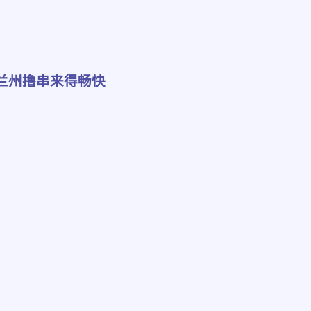
，兰州撸串来得畅快