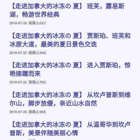
【走进加拿大的冰冻の 夏】 班芙，露易斯
于
湖，畅游世界经典
发
2018-07-26
阅读(3,037)
布
【走进加拿大的冰冻の 夏】 贾斯珀、班芙和
于
冰原大道，最美的夏日景色交迭
发
2018-07-25
阅读(3,594)
布
【走进加拿大的冰冻の 夏】 进入贾斯珀，惊
于
艳接踵而来
发
2018-07-22
阅读(2,762)
布
【走进加拿大的冰冻の 夏】 从坎卢普斯到维
于
尔山，脚步放缓，亲近山水自然
发
2018-07-20
阅读(2,992)
布
【走进加拿大的冰冻の 夏】 从温哥华到坎卢
于
普斯，美景伴随美丽心情