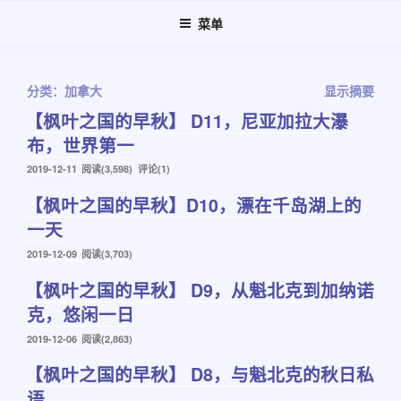
跳
菜单
至
内
容
分类：加拿大
显示摘要
【枫叶之国的早秋】 D11，尼亚加拉大瀑
布，世界第一
发
2019-12-11
阅读(3,598) 评论(1)
布
【枫叶之国的早秋】D10，漂在千岛湖上的
于
一天
发
2019-12-09
阅读(3,703)
布
【枫叶之国的早秋】 D9，从魁北克到加纳诺
于
克，悠闲一日
发
2019-12-06
阅读(2,863)
布
【枫叶之国的早秋】 D8，与魁北克的秋日私
于
语