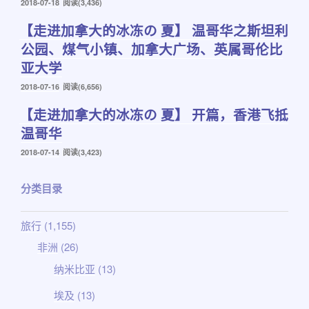
发
2018-07-18
阅读(3,436)
布
【走进加拿大的冰冻の 夏】 温哥华之斯坦利
于
公园、煤气小镇、加拿大广场、英属哥伦比
亚大学
发
2018-07-16
阅读(6,656)
布
【走进加拿大的冰冻の 夏】 开篇，香港飞抵
于
温哥华
发
2018-07-14
阅读(3,423)
布
于
分类目录
旅行
(1,155)
非洲
(26)
纳米比亚
(13)
埃及
(13)