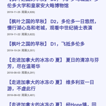
伦多大学和皇家安大略博物馆
发
2019-11-25
阅读(4,926)
布
【枫叶之国的早秋】 D2，多伦多一日悠然，
于
慢行湖心岛和老城，观看中世纪骑士表演
发
2019-11-22
阅读(3,822)
布
【枫叶之国的早秋】 D1，飞抵多伦多
于
发
2019-10-24
阅读(3,351)
布
【走进加拿大的冰冻の 夏】 夏日的清凉与芬
于
芳，尽在温哥华
发
2018-08-03
阅读(8,291)
布
【走进加拿大的冰冻の 夏】 维多利亚一日
于
游，不虚此行
发
2018-08-02
阅读(3,481)
布
【走进加拿大的冰冻の 夏】 经Hope镇，回
于