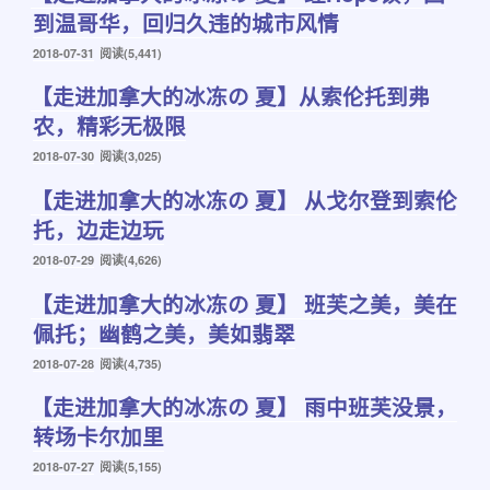
到温哥华，回归久违的城市风情
发
2018-07-31
阅读(5,441)
布
【走进加拿大的冰冻の 夏】从索伦托到弗
于
农，精彩无极限
发
2018-07-30
阅读(3,025)
布
【走进加拿大的冰冻の 夏】 从戈尔登到索伦
于
托，边走边玩
发
2018-07-29
阅读(4,626)
布
【走进加拿大的冰冻の 夏】 班芙之美，美在
于
佩托；幽鹤之美，美如翡翠
发
2018-07-28
阅读(4,735)
布
【走进加拿大的冰冻の 夏】 雨中班芙没景，
于
转场卡尔加里
发
2018-07-27
阅读(5,155)
布