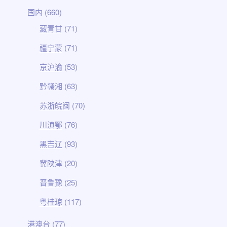
国内
(660)
藏青甘
(71)
疆宁蒙
(71)
京沪渝
(53)
黔赣湘
(63)
苏浙皖闽
(70)
川滇鄂
(76)
黑吉辽
(93)
冀陕津
(20)
晋鲁豫
(25)
粤桂琼
(117)
港澳台
(77)