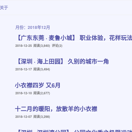
关于
月份：2018年12月
【广东东莞 · 麦鲁小城】 职业体验，花样玩
发
2018-12-25
阅读(3,840) 评论(2)
布
于
【深圳 · 海上田园】 久别的城市一角
发
2018-12-17
阅读(3,494)
布
于
小衣襟四岁 又6月
发
2018-12-10
阅读(2,677)
布
于
十二月的暖阳，放散羊的小衣襟
发
2018-12-07
阅读(3,298)
布
于