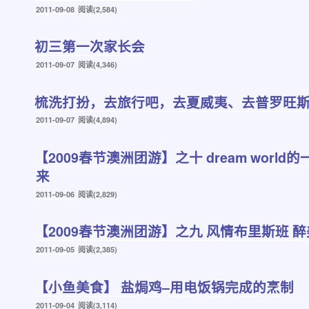
发
2011-09-08
阅读(2,584)
布
于
初三第一次家长会
发
2011-09-07
阅读(4,346)
布
于
梳洗打扮，去旅行吧，去夏威夷、去普罗旺
发
2011-09-07
阅读(4,894)
布
于
【2009春节澳洲团游】之十 dream worl
来
发
2011-09-06
阅读(2,829)
布
于
【2009春节澳洲团游】之九 风情布里斯班 
发
2011-09-05
阅读(2,385)
布
于
【小鱼美食】 盐焗鸡–用电饭锅完成的烹制
发
2011-09-04
阅读(3,114)