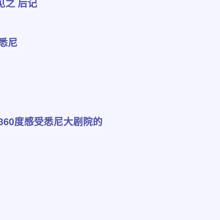
见之 后记
别悉尼
 360度感受悉尼大剧院的