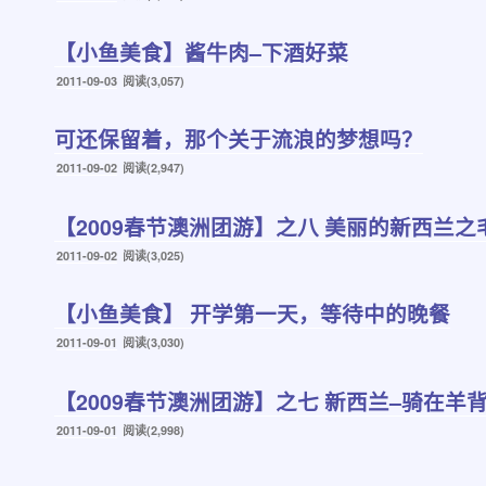
布
于
【小鱼美食】酱牛肉–下酒好菜
发
2011-09-03
阅读(3,057)
布
于
可还保留着，那个关于流浪的梦想吗？
发
2011-09-02
阅读(2,947)
布
于
【2009春节澳洲团游】之八 美丽的新西兰
发
2011-09-02
阅读(3,025)
布
于
【小鱼美食】 开学第一天，等待中的晚餐
发
2011-09-01
阅读(3,030)
布
于
【2009春节澳洲团游】之七 新西兰–骑在羊
发
2011-09-01
阅读(2,998)
布
于