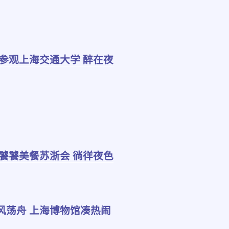
 参观上海交通大学 醉在夜
 饕饕美餐苏浙会 徜徉夜色
风荡舟 上海博物馆凑热闹