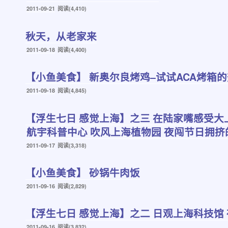
发
2011-09-21
阅读(4,410)
布
于
秋天，从老家来
发
2011-09-18
阅读(4,400)
布
于
【小鱼美食】 新奥尔良烤鸡–试试ACA烤箱
发
2011-09-18
阅读(4,845)
布
于
【浮生七日 感觉上海】之三 在陆家嘴感受大
航宇科普中心 吹风上海植物园 夜闯节日拥挤
发
2011-09-17
阅读(3,318)
布
于
【小鱼美食】 砂锅牛肉饭
发
2011-09-16
阅读(2,829)
布
于
【浮生七日 感觉上海】之二 日观上海科技馆
发
2011-09-16
阅读(3,832)