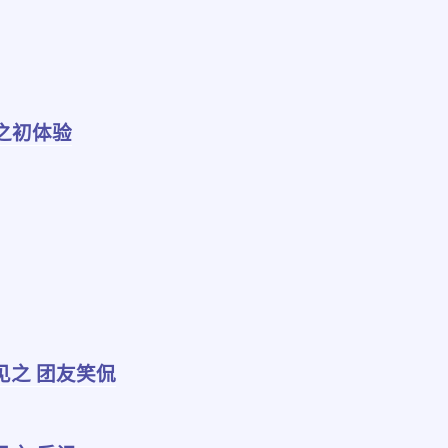
之初体验
见之 团友笑侃