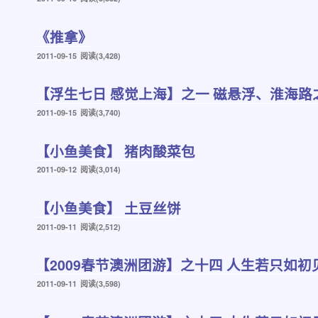
布
于
《推拿》
发
2011-09-15
阅读(3,428)
布
于
【浮生七日 感觉上海】之一 磁悬浮、淮海路
发
2011-09-15
阅读(3,740)
布
于
【小鱼美食】 猪肉酸菜包
发
2011-09-12
阅读(3,014)
布
于
【小鱼美食】 土豆丝饼
发
2011-09-11
阅读(2,512)
布
于
【2009春节澳洲团游】之十四 人生若只如初
发
2011-09-11
阅读(3,598)
布
于