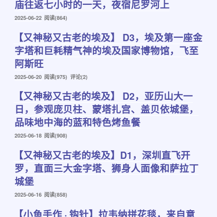
庙往返七小时的一天，夜宿尼罗河上
发
2025-06-22
阅读(864)
布
【又神秘又古老的埃及】 D3，埃及第一座金
于
字塔和巨耗精气神的埃及国家博物馆，飞至
阿斯旺
发
2025-06-20
阅读(975) 评论(2)
布
【又神秘又古老的埃及】 D2，亚历山大一
于
日，参观庞贝柱、蒙塔扎宫、盖贝依城堡，
品味地中海的蓝和特色烤鱼餐
发
2025-06-18
阅读(908)
布
【又神秘又古老的埃及】D1，深圳直飞开
于
罗，直面三大金字塔、狮身人面像和萨拉丁
城堡
发
2025-06-16
阅读(858)
布
【小鱼手作 · 钩针】拉韦纳拼花毯，来自意
于