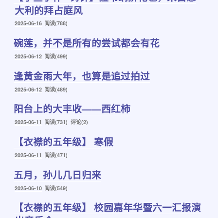
大利的拜占庭风
发
2025-06-16
阅读(788)
布
碗莲，并不是所有的尝试都会有花
于
发
2025-06-12
阅读(499)
布
逢黄金雨大年，也算是追过拍过
于
发
2025-06-12
阅读(489)
布
阳台上的大丰收——西红柿
于
发
2025-06-11
阅读(731) 评论(2)
布
【衣襟的五年级】 寒假
于
发
2025-06-11
阅读(471)
布
五月，孙儿几日归来
于
发
2025-06-10
阅读(549)
布
【衣襟的五年级】 校园嘉年华暨六一汇报演
于