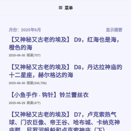
跳
菜单
至
内
容
月份：2025年6月
显示摘要
【又神秘又古老的埃及】 D9，红海也是海，
橙色的海
发
2025-06-30
阅读(757)
布
【又神秘又古老的埃及】 D8，丹达拉神庙的
于
十二星座，赫尔格达的海
发
2025-06-30
阅读(334,756)
布
【小鱼手作 · 钩针】铃兰蕾丝衣
于
发
2025-06-29
阅读(477)
布
【又神秘又古老的埃及】 D7，卢克索热气
于
球、门农巨像、帝王谷、哈布城、卡纳克神
庙群、尼罗河帆船和卢克索神庙（下）