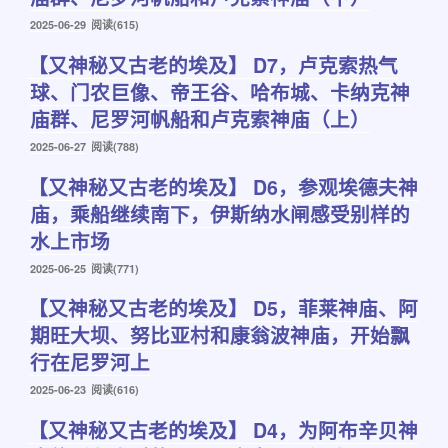
发
2025-06-29
阅读(615)
布
【又神秘又古老的埃及】 D7，卢克索热气
于
球、门农巨像、帝王谷、哈布城、卡纳克神
庙群、尼罗河帆船和卢克索神庙（上）
发
2025-06-27
阅读(788)
布
【又神秘又古老的埃及】 D6，参观埃德夫神
于
庙，乘船继续南下，伊斯纳水闸感受别样的
水上市场
发
2025-06-25
阅读(771)
布
【又神秘又古老的埃及】 D5，菲莱神庙、阿
于
期旺大坝、努比亚村和康翁波神庙，开始飘
行在尼罗河上
发
2025-06-23
阅读(616)
布
【又神秘又古老的埃及】 D4，为阿布辛贝神
于