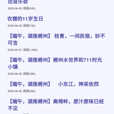
出音乐会
发
2025-06-09
阅读(545)
布
衣襟的11岁生日
于
发
2025-06-09
阅读(742)
布
【端午，湖南郴州】 枝青，一间民宿，妙不
于
可言
发
2025-06-07
阅读(1,003)
布
【端午，湖南郴州】郴州水世界和711时光
于
小镇
发
2025-06-06
阅读(496)
布
【端午，湖南郴州】 小东江，神采依然
于
发
2025-06-06
阅读(686)
布
【端午，湖南郴州】高椅岭，原汁原味已经
于
不见