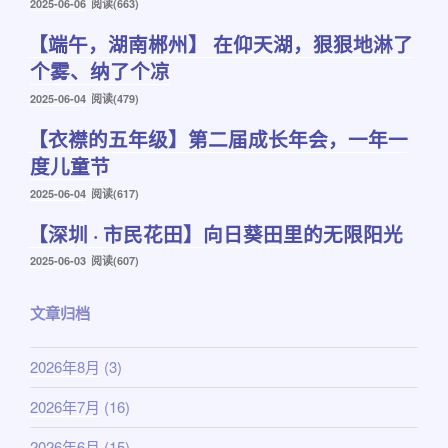
发
2025-06-06
阅读(663)
布
【端午，湖南郴州】 在仰天湖，狠狠地淋了
于
个雾、纳了个凉
发
2025-06-04
阅读(479)
布
【衣襟的五年级】第二届成长年会，一年一
于
度儿童节
发
2025-06-04
阅读(617)
布
【深圳 · 市民花田】向日葵田里的无限阳光
于
发
2025-06-03
阅读(607)
布
于
文章归档
2026年8月
(3)
2026年7月
(16)
2026年6月
(15)