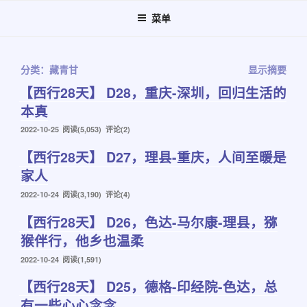
跳
菜单
至
内
容
分类：藏青甘
显示摘要
【西行28天】 D28，重庆-深圳，回归生活的
本真
发
2022-10-25
阅读(5,053) 评论(2)
布
【西行28天】 D27，理县-重庆，人间至暖是
于
家人
发
2022-10-24
阅读(3,190) 评论(4)
布
【西行28天】 D26，色达-马尔康-理县，猕
于
猴伴行，他乡也温柔
发
2022-10-24
阅读(1,591)
布
【西行28天】 D25，德格-印经院-色达，总
于
有一些心心念念