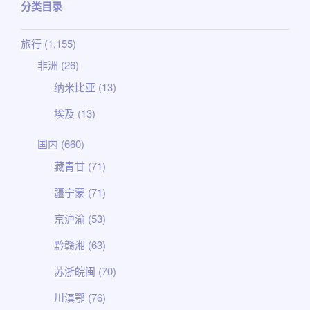
分类目录
旅行
(1,155)
非洲
(26)
纳米比亚
(13)
埃及
(13)
国内
(660)
藏青甘
(71)
疆宁蒙
(71)
京沪渝
(53)
黔赣湘
(63)
苏浙皖闽
(70)
川滇鄂
(76)