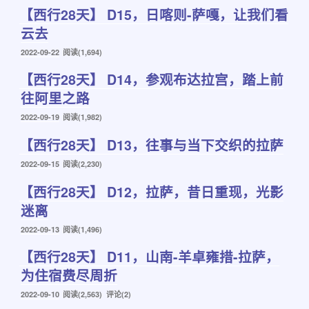
【西行28天】 D15，日喀则-萨嘎，让我们看
于
云去
发
2022-09-22
阅读(1,694)
布
【西行28天】 D14，参观布达拉宫，踏上前
于
往阿里之路
发
2022-09-19
阅读(1,982)
布
【西行28天】 D13，往事与当下交织的拉萨
于
发
2022-09-15
阅读(2,230)
布
【西行28天】 D12，拉萨，昔日重现，光影
于
迷离
发
2022-09-13
阅读(1,496)
布
【西行28天】 D11，山南-羊卓雍措-拉萨，
于
为住宿费尽周折
发
2022-09-10
阅读(2,563) 评论(2)
布