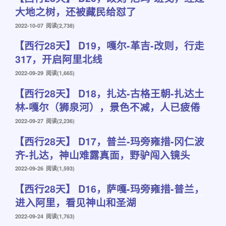
大地之树，还被藏民给怼了
发
2022-10-07
阅读(2,738)
布
【西行28天】 D19，嘎尔-革吉-改则，行走
于
317，开启阿里北线
发
2022-09-29
阅读(1,665)
布
【西行28天】 D18，扎达-古格王朝-扎达土
于
林-嘎尔（狮泉河），景色不减，人已疲倦
发
2022-09-27
阅读(2,236)
布
【西行28天】 D17，普兰-玛旁雍措-冈仁波
于
齐-扎达，神山难露真面，野驴闯入镜头
发
2022-09-26
阅读(1,593)
布
【西行28天】 D16，萨嘎-玛旁雍措-普兰，
于
进入阿里，看见神山和圣湖
发
2022-09-24
阅读(1,763)
布