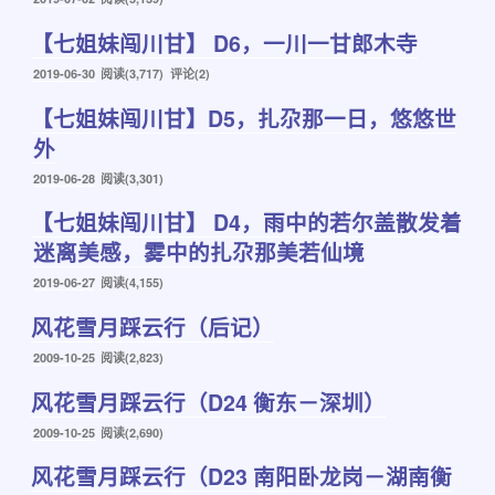
布
【七姐妹闯川甘】 D6，一川一甘郎木寺
于
发
2019-06-30
阅读(3,717) 评论(2)
布
【七姐妹闯川甘】D5，扎尕那一日，悠悠世
于
外
发
2019-06-28
阅读(3,301)
布
【七姐妹闯川甘】 D4，雨中的若尔盖散发着
于
迷离美感，雾中的扎尕那美若仙境
发
2019-06-27
阅读(4,155)
布
风花雪月踩云行（后记）
于
发
2009-10-25
阅读(2,823)
布
风花雪月踩云行（D24 衡东－深圳）
于
发
2009-10-25
阅读(2,690)
布
风花雪月踩云行（D23 南阳卧龙岗－湖南衡
于