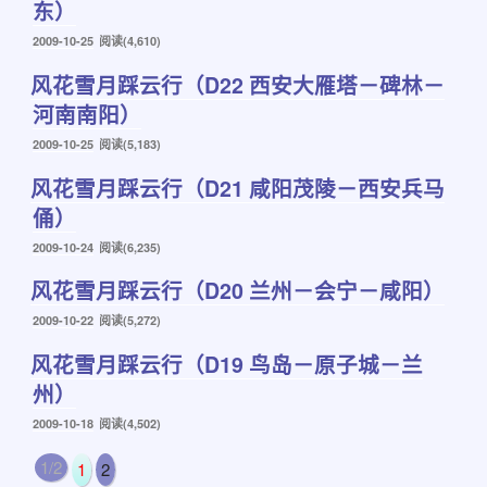
东）
发
2009-10-25
阅读(4,610)
布
风花雪月踩云行（D22 西安大雁塔－碑林－
于
河南南阳）
发
2009-10-25
阅读(5,183)
布
风花雪月踩云行（D21 咸阳茂陵－西安兵马
于
俑）
发
2009-10-24
阅读(6,235)
布
风花雪月踩云行（D20 兰州－会宁－咸阳）
于
发
2009-10-22
阅读(5,272)
布
风花雪月踩云行（D19 鸟岛－原子城－兰
于
州）
发
2009-10-18
阅读(4,502)
布
于
1/2
1
2