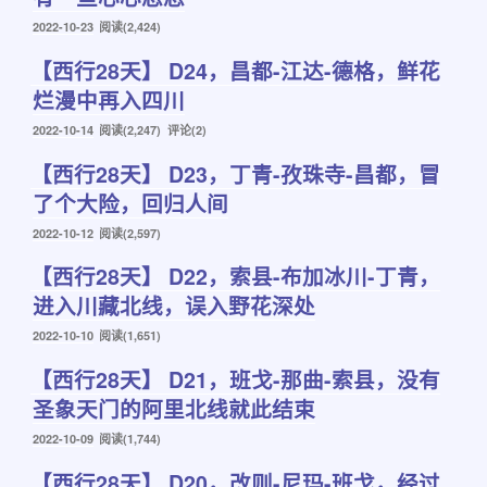
发
2022-10-23
阅读(2,424)
布
【西行28天】 D24，昌都-江达-德格，鲜花
于
烂漫中再入四川
发
2022-10-14
阅读(2,247) 评论(2)
布
【西行28天】 D23，丁青-孜珠寺-昌都，冒
于
了个大险，回归人间
发
2022-10-12
阅读(2,597)
布
【西行28天】 D22，索县-布加冰川-丁青，
于
进入川藏北线，误入野花深处
发
2022-10-10
阅读(1,651)
布
【西行28天】 D21，班戈-那曲-索县，没有
于
圣象天门的阿里北线就此结束
发
2022-10-09
阅读(1,744)
布
【西行28天】 D20，改则-尼玛-班戈，经过
于