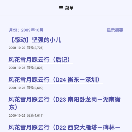
跳
菜单
至
内
容
月份：2009年10月
显示摘要
【感动】坚强的小儿
发
2009-10-29
阅读(2,726)
布
风花雪月踩云行（后记）
于
发
2009-10-25
阅读(2,823)
布
风花雪月踩云行（D24 衡东－深圳）
于
发
2009-10-25
阅读(2,690)
布
风花雪月踩云行（D23 南阳卧龙岗－湖南衡
于
东）
发
2009-10-25
阅读(4,611)
布
风花雪月踩云行（D22 西安大雁塔－碑林－
于