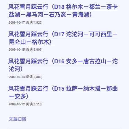
布
风花雪月踩云行（D18 格尔木－都兰－茶卡
于
盐湖－黑马河－石乃亥－青海湖）
发
2009-10-17
阅读(4,922)
布
风花雪月踩云行（D17 沱沱河－可可西里－
于
昆仑山－格尔木）
发
2009-10-15
阅读(3,903)
布
风花雪月踩云行（D16 安多－唐古拉山－沱
于
沱河）
发
2009-10-14
阅读(3,883)
布
风花雪月踩云行（D15 拉萨－纳木措－那曲
于
－安多）
发
2009-10-12
阅读(5,113)
布
于
文章归档