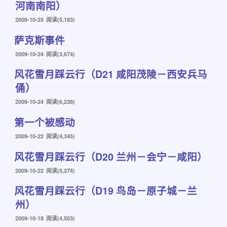
河南南阳）
发
2009-10-25
阅读(5,183)
布
萨克斯事件
于
发
2009-10-24
阅读(3,674)
布
风花雪月踩云行（D21 咸阳茂陵－西安兵马
于
俑）
发
2009-10-24
阅读(6,238)
布
第一个被感动
于
发
2009-10-22
阅读(4,345)
布
风花雪月踩云行（D20 兰州－会宁－咸阳）
于
发
2009-10-22
阅读(5,274)
布
风花雪月踩云行（D19 鸟岛－原子城－兰
于
州）
发
2009-10-18
阅读(4,503)