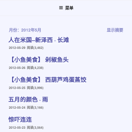
跳
菜单
至
内
容
月份：2012年5月
显示摘要
人在米国–新泽西 · 长滩
发
2012-05-29
阅读(3,462)
布
【小鱼美食】 剁椒鱼头
于
发
2012-05-26
阅读(4,238)
布
【小鱼美食】 西葫芦鸡蛋蒸饺
于
发
2012-05-25
阅读(3,996)
布
五月的颜色 · 雨
于
发
2012-05-24
阅读(3,166)
布
惊吓连连
于
发
2012-05-23
阅读(3,564)