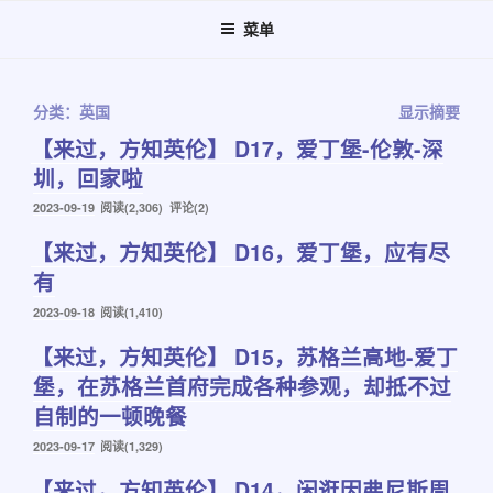
跳
菜单
至
内
容
分类：英国
显示摘要
【来过，方知英伦】 D17，爱丁堡-伦敦-深
圳，回家啦
发
2023-09-19
阅读(2,306) 评论(2)
布
【来过，方知英伦】 D16，爱丁堡，应有尽
于
有
发
2023-09-18
阅读(1,410)
布
【来过，方知英伦】 D15，苏格兰高地-爱丁
于
堡，在苏格兰首府完成各种参观，却抵不过
自制的一顿晚餐
发
2023-09-17
阅读(1,329)
布
【来过，方知英伦】 D14，闲逛因弗尼斯周
于