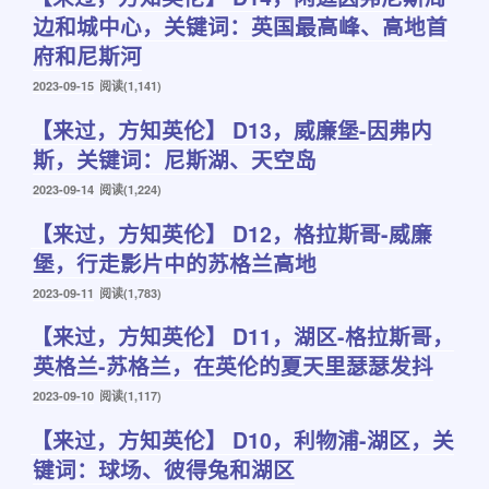
边和城中心，关键词：英国最高峰、高地首
府和尼斯河
发
2023-09-15
阅读(1,141)
布
【来过，方知英伦】 D13，威廉堡-因弗内
于
斯，关键词：尼斯湖、天空岛
发
2023-09-14
阅读(1,224)
布
【来过，方知英伦】 D12，格拉斯哥-威廉
于
堡，行走影片中的苏格兰高地
发
2023-09-11
阅读(1,783)
布
【来过，方知英伦】 D11，湖区-格拉斯哥，
于
英格兰-苏格兰，在英伦的夏天里瑟瑟发抖
发
2023-09-10
阅读(1,117)
布
【来过，方知英伦】 D10，利物浦-湖区，关
于
键词：球场、彼得兔和湖区