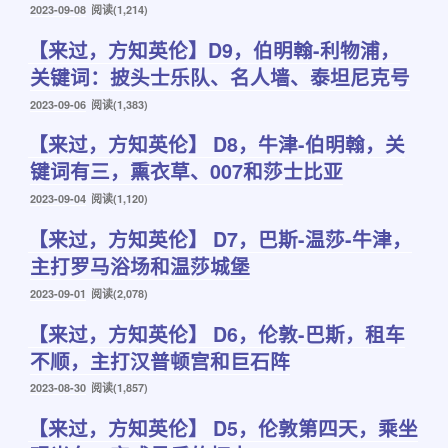
发
2023-09-08
阅读(1,214)
布
【来过，方知英伦】D9，伯明翰-利物浦，
于
关键词：披头士乐队、名人墙、泰坦尼克号
发
2023-09-06
阅读(1,383)
布
【来过，方知英伦】 D8，牛津-伯明翰，关
于
键词有三，熏衣草、007和莎士比亚
发
2023-09-04
阅读(1,120)
布
【来过，方知英伦】 D7，巴斯-温莎-牛津，
于
主打罗马浴场和温莎城堡
发
2023-09-01
阅读(2,078)
布
【来过，方知英伦】 D6，伦敦-巴斯，租车
于
不顺，主打汉普顿宫和巨石阵
发
2023-08-30
阅读(1,857)
布
【来过，方知英伦】 D5，伦敦第四天，乘坐
于