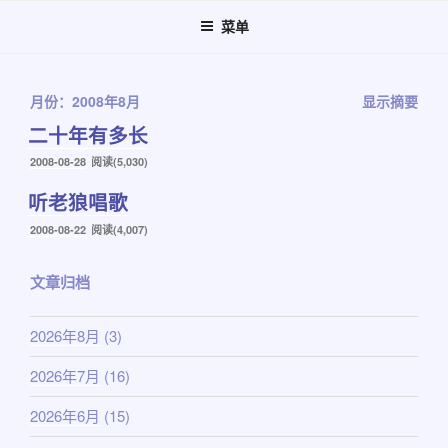
跳
菜单
至
内
容
月份：2008年8月
显示摘要
二十年有多长
发
2008-08-28
阅读(5,030)
布
听老狼唱歌
于
发
2008-08-22
阅读(4,007)
布
于
文章归档
2026年8月
(3)
2026年7月
(16)
2026年6月
(15)