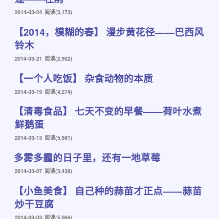
发
2014-03-24
阅读(3,173)
布
【2014，模糊的春】 漫步黄花径——巴西风
于
铃木
发
2014-03-21
阅读(2,902)
布
【一个人吃饭】 杂食动物的本质
于
发
2014-03-19
阅读(4,274)
布
【清毒食品】 七天不变的早餐——荷叶水煮
于
鲜鹅蛋
发
2014-03-13
阅读(5,561)
布
多雾多霾的日子里，还有一地草莓
于
发
2014-03-07
阅读(3,438)
布
【小鱼美食】 自己种的蒜苗才正点——蒜苗
于
炒干豆腐
发
2014-03-03
阅读(5,066)