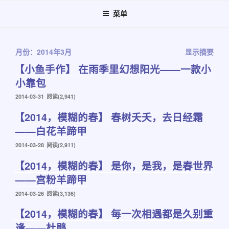
跳
菜单
至
内
容
月份：2014年3月
显示摘要
【小鱼手作】 在雨季里幻想阳光——一款小
小靠包
发
2014-03-31
阅读(2,941)
布
【2014，模糊的春】 春树夭夭，去日经霜
于
——白花羊蹄甲
发
2014-03-28
阅读(2,911)
布
【2014，模糊的春】 是你，是我，是春世界
于
——宫粉羊蹄甲
发
2014-03-26
阅读(3,136)
布
【2014，模糊的春】 每一次相遇都是久别重
于
逢——杜鹃