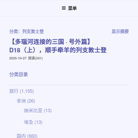
跳
菜单
至
内
容
分类：列支敦士登
显示摘要
【多瑙河连接的三国 · 号外篇】
D18（上），顺手牵羊的列支敦士登
发
2025-10-27
阅读(541)
布
于
分类目录
旅行
(1,155)
非洲
(26)
纳米比亚
(13)
埃及
(13)
国内
(660)