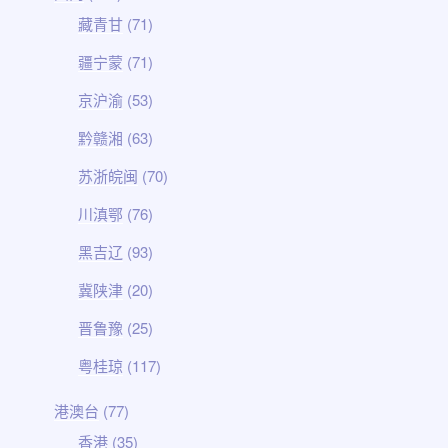
藏青甘
(71)
疆宁蒙
(71)
京沪渝
(53)
黔赣湘
(63)
苏浙皖闽
(70)
川滇鄂
(76)
黑吉辽
(93)
冀陕津
(20)
晋鲁豫
(25)
粤桂琼
(117)
港澳台
(77)
香港
(35)