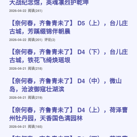
大战纪念馆，英魂凛烈护乾坤
发
2026-04-22
阅读(241)
布
【奈何春，齐鲁青未了】 D5（上），台儿庄
于
古城，芳蹊缀锦伴朝晨
发
2026-04-22
阅读(201) 评论(2)
布
【奈何春，齐鲁青未了】 D4（下），台儿庄
于
古城，铁花飞绮焕瑶垠
发
2026-04-21
阅读(218)
布
【奈何春，齐鲁青未了】 D4（中），微山
于
岛，沧波御寇壮湖滨
发
2026-04-21
阅读(219)
布
【奈何春，齐鲁青未了】 D4（上），荷泽曹
于
州牡丹园，天香国色满园林
发
2026-04-21
阅读(165)
布