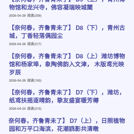
物馆和龙兴寺，佛容凝瑞映城闉
发
2026-04-29
阅读(259)
布
【奈何春，齐鲁青未了】 D8（下），青州古
于
城，丁香轻落偶园尘
发
2026-04-28
阅读(217)
布
【奈何春，齐鲁青未了】 D8（上）潍坊博物
于
馆和杨家埠，象陶佛韵入文津， 木版鸢光映
岁辰
发
2026-04-28
阅读(193)
布
【奈何春，齐鲁青未了】 D7（下），潍坊，
于
纸鸢扶摇逐晴韵，挚友盛宴暖芳樽
发
2026-04-24
阅读(215)
布
奈何春，齐鲁青未了】 D7（上），日照植物
于
园和万平口海滨，花潮鸥影共清暾