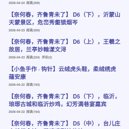
发
2026-04-24
阅读(209)
布
【奈何春，齐鲁青未了】 D6（下），沂蒙山
于
天蒙景区，危峦秀壑锁烟岑
发
2026-04-23
阅读(200)
布
【奈何春，齐鲁青未了】 D6（上），王羲之
于
故居，兰亭妙翰漾文浔
发
2026-04-23
阅读(224) 评论(2)
布
【小鱼手作 · 钩针】云绒虎头鞋，柔绒绣虎
于
蕴安康
发
2026-04-22
阅读(193)
布
【奈何春，齐鲁青未了】 D5（下），临沂，
于
琅琊古城和临沂炒鸡，幻芳满巷宴嘉宾
发
2026-04-22
阅读(164)
布
【奈何春，齐鲁青未了】 D5（中），台儿庄
于