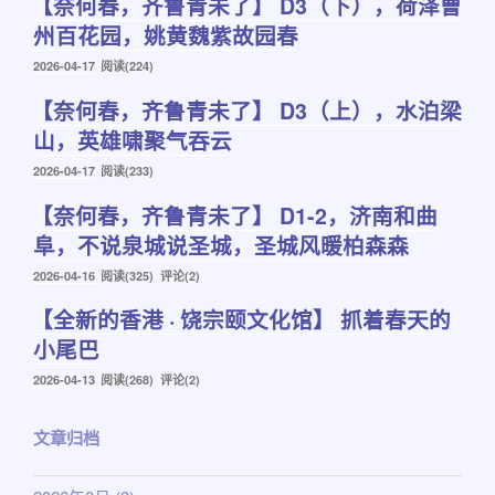
【奈何春，齐鲁青未了】 D3（下），荷泽曹
于
州百花园，姚黄魏紫故园春
发
2026-04-17
阅读(224)
布
【奈何春，齐鲁青未了】 D3（上），水泊梁
于
山，英雄啸聚气吞云
发
2026-04-17
阅读(233)
布
【奈何春，齐鲁青未了】 D1-2，济南和曲
于
阜，不说泉城说圣城，圣城风暖柏森森
发
2026-04-16
阅读(325) 评论(2)
布
【全新的香港 · 饶宗颐文化馆】 抓着春天的
于
小尾巴
发
2026-04-13
阅读(268) 评论(2)
布
于
文章归档