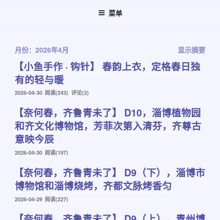
跳
菜单
至
内
容
月份：2026年4月
显示摘要
【小鱼手作 · 钩针】 春韵上衣，定格春日独
有的轻与暖
发
2026-04-30
阅读(243) 评论(2)
布
【奈何春，齐鲁青未了】 D10，淄博植物园
于
和齐文化博物馆，芳菲次第入清芬，齐尊古
意映今辰
发
2026-04-30
阅读(197)
布
【奈何春，齐鲁青未了】 D9（下），淄博市
于
博物馆和淄博烧烤，齐都文脉烤香匀
发
2026-04-29
阅读(227)
布
【奈何春，齐鲁青未了】 D9（上），青州博
于