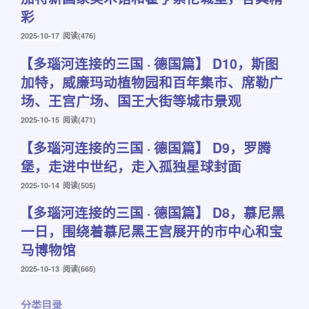
彩
发
2025-10-17
阅读(476)
布
【多瑙河连接的三国 · 德国篇】 D10，斯图
于
加特，威廉玛动植物园和百年集市、席勒广
场、王宫广场、国王大街等城市景观
发
2025-10-15
阅读(471)
布
【多瑙河连接的三国 · 德国篇】 D9，罗腾
于
堡，走进中世纪，走入孤独星球封面
发
2025-10-14
阅读(505)
布
【多瑙河连接的三国 · 德国篇】 D8，慕尼黑
于
一日，围绕着慕尼黑王宫展开的市中心和宝
马博物馆
发
2025-10-13
阅读(665)
布
于
分类目录