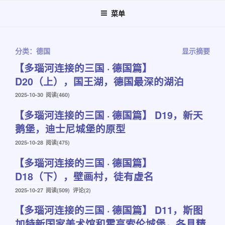
跳
菜单
至
内
容
分类：德国
显示摘要
【多瑙河连接的三国 · 德国篇】
D20（上），国王湖，德国最深的湖泊
发
2025-10-30
阅读(460)
布
【多瑙河连接的三国 · 德国篇】 D19，新天
于
鹅堡，迪士尼城堡的原型
发
2025-10-28
阅读(475)
布
【多瑙河连接的三国 · 德国篇】
于
D18（下），壁画村，徒有虚名
发
2025-10-27
阅读(509) 评论(2)
布
【多瑙河连接的三国 · 德国篇】 D11，斯图
于
加特新国家美术馆和霍亨索伦城堡，各具精