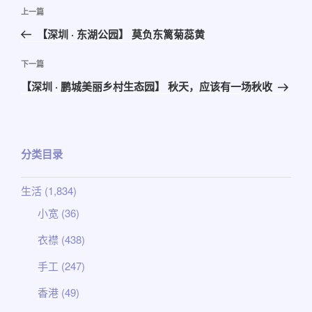
文
上
上一篇
章
一
【深圳 · 东湖公园】 莫负东篱菊蕊黄
导
篇
航
文
下
下一篇
章
一
【深圳 · 鹏城美丽乡村生态园】 秋天，应该有一场秋收
篇
文
章
分类目录
生活
(1,834)
小宽
(36)
衣襟
(438)
手工
(247)
香港
(49)