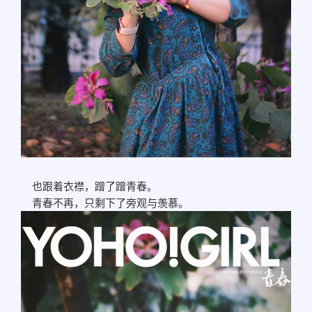
也跟着衣襟，蹭了蹭青春。
青春不再，只剩下了旁观与羡慕。