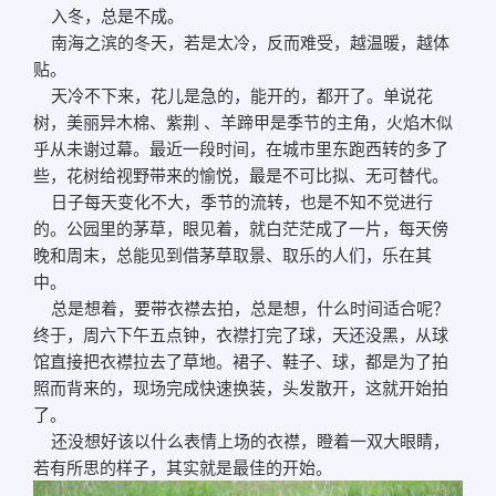
入冬，总是不成。
南海之滨的冬天，若是太冷，反而难受，越温暖，越体
贴。
天冷不下来，花儿是急的，能开的，都开了。单说花
树，美丽异木棉、紫荆 、羊蹄甲是季节的主角，火焰木似
乎从未谢过幕。最近一段时间，在城市里东跑西转的多了
些，花树给视野带来的愉悦，最是不可比拟、无可替代。
日子每天变化不大，季节的流转，也是不知不觉进行
的。公园里的茅草，眼见着，就白茫茫成了一片，每天傍
晚和周末，总能见到借茅草取景、取乐的人们，乐在其
中。
总是想着，要带衣襟去拍，总是想，什么时间适合呢？
终于，周六下午五点钟，衣襟打完了球，天还没黑，从球
馆直接把衣襟拉去了草地。裙子、鞋子、球，都是为了拍
照而背来的，现场完成快速换装，头发散开，这就开始拍
了。
还没想好该以什么表情上场的衣襟，瞪着一双大眼睛，
若有所思的样子，其实就是最佳的开始。