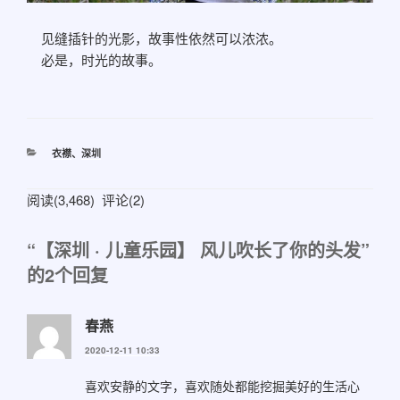
见缝插针的光影，故事性依然可以浓浓。
必是，时光的故事。
分
衣襟
、
深圳
类
阅读(3,468) 评论(2)
“【深圳 · 儿童乐园】 风儿吹长了你的头发”
的2个回复
春燕
2020-12-11 10:33
喜欢安静的文字，喜欢随处都能挖掘美好的生活心