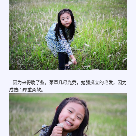
因为来得晚了些，茅草几尽光秃，勉强挺立的毛发，因为
成熟而厚重柔软。