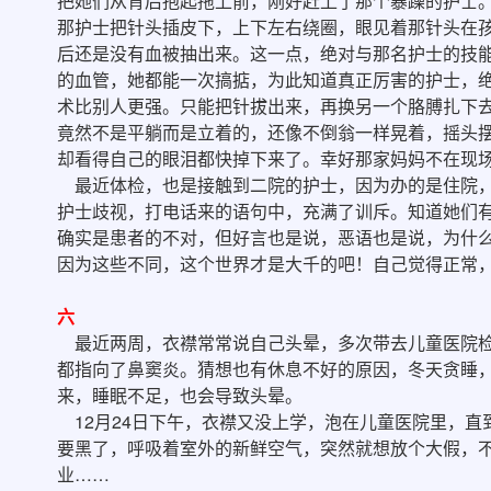
把她们从背后抱起拖上前，刚好赶上了那个暴躁的护士
那护士把针头插皮下，上下左右绕圈，眼见着那针头在
后还是没有血被抽出来。这一点，绝对与那名护士的技
的血管，她都能一次搞掂，为此知道真正厉害的护士，
术比别人更强。只能把针拔出来，再换另一个胳膊扎下
竟然不是平躺而是立着的，还像不倒翁一样晃着，摇头
却看得自己的眼泪都快掉下来了。幸好那家妈妈不在现
最近体检，也是接触到二院的护士，因为办的是住院，
护士歧视，打电话来的语句中，充满了训斥。知道她们
确实是患者的不对，但好言也是说，恶语也是说，为什
因为这些不同，这个世界才是大千的吧！自己觉得正常
六
最近两周，衣襟常常说自己头晕，多次带去儿童医院检
都指向了鼻窦炎。猜想也有休息不好的原因，冬天贪睡
来，睡眠不足，也会导致头晕。
12月24日下午，衣襟又没上学，泡在儿童医院里，直
要黑了，呼吸着室外的新鲜空气，突然就想放个大假，
业……