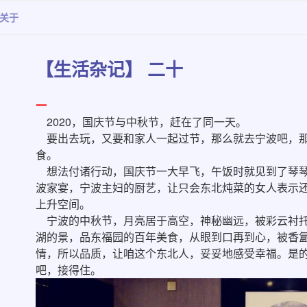
关于
【生活杂记】 二十
一
2020，国庆节与中秋节，赶在了同一天。
要出去玩，又要和家人一起过节，那么就去宁波吧，那
食。
想法付诸行动，国庆节一大早飞，午饭时就见到了琴琴
波家宴，宁波主妇的厨艺，让只会东北炖菜的女人表示
上升空间。
宁波的中秋节，月亮居于高空，神秘幽远，被彩云衬托
湖的景，品东福园的百年美食，从眼到口再到心，被香
情，所以品质，让咱这个东北人，妥妥地感受幸福。是
吧，接得住。