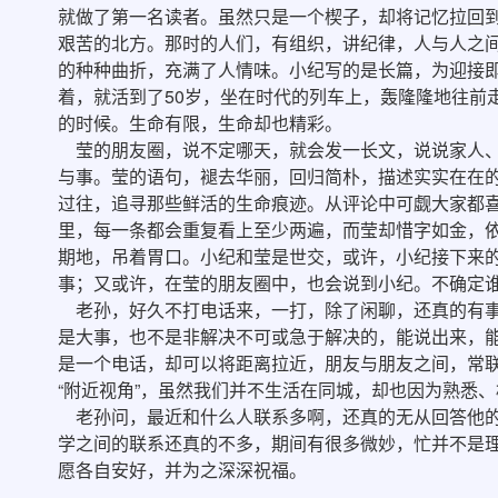
就做了第一名读者。虽然只是一个楔子，却将记忆拉回
艰苦的北方。那时的人们，有组织，讲纪律，人与人之
的种种曲折，充满了人情味。小纪写的是长篇，为迎接即
着，就活到了50岁，坐在时代的列车上，轰隆隆地往前
的时候。生命有限，生命却也精彩。
莹的朋友圈，说不定哪天，就会发一长文，说说家人、
与事。莹的语句，褪去华丽，回归简朴，描述实实在在
过往，追寻那些鲜活的生命痕迹。从评论中可觑大家都
里，每一条都会重复看上至少两遍，而莹却惜字如金，
期地，吊着胃口。小纪和莹是世交，或许，小纪接下来
事；又或许，在莹的朋友圈中，也会说到小纪。不确定
老孙，好久不打电话来，一打，除了闲聊，还真的有事
是大事，也不是非解决不可或急于解决的，能说出来，
是一个电话，却可以将距离拉近，朋友与朋友之间，常
“附近视角”，虽然我们并不生活在同城，却也因为熟悉、
老孙问，最近和什么人联系多啊，还真的无从回答他的问
学之间的联系还真的不多，期间有很多微妙，忙并不是
愿各自安好，并为之深深祝福。