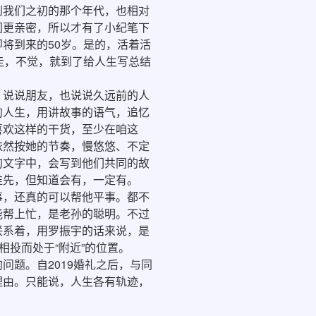
到我们之初的那个年代，也相对
间更亲密，所以才有了小纪笔下
将到来的50岁。是的，活着活
走，不觉，就到了给人生写总结
说说朋友，也说说久远前的人
的人生，用讲故事的语气，追忆
喜欢这样的干货，至少在咱这
依然按她的节奏，慢悠悠、不定
的文字中，会写到他们共同的故
谁先，但知道会有，一定有。
，还真的可以帮他平事。都不
能帮上忙，是老孙的聪明。不过
联系着，用罗振宇的话来说，是
相投而处于“附近”的位置。
题。自2019婚礼之后，与同
理由。只能说，人生各有轨迹，