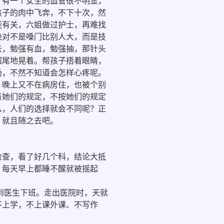
。有一个女生的血管很不明显，
孩子的肉中飞奔，不下十次，然
能有关，六姐做过护士，再难找
绝对不是嗓门比别人大，而是技
去，勉强有血，勉强抽，那针头
摆尾地晃着。帮孩子捂着眼睛，
场，不然不知道会怎样心疼呢。
晚上又不在病房住，也被个别
有她们的规定，不按她们的规定
么，人们的选择就会不同呢？正
，就且随之去吧。
查，看了好几个科，结论大抵
，每天早上都睡不醒就被摇起
到医生下班。走出医院时，天就
不上学，不上课外课、不写作