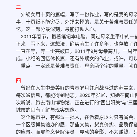
三
外甥女用十页的篇幅，写了一份作业，写的是我的母亲
事，十页纸不能穷尽，外甥女择的，是关于苦难与责任
忆，这一部分最深刻，最能打动人心。
2011年春节，抱着笔记本电脑，问过母亲生平中的一
下来，写下来，这想法，确实萌生了许多年，也存放了
一直在等，等一个突破口。2011年9月母亲离开，一周
成。小纪的回忆体长篇，还有外甥女的作业，或许，可
重点，一定还是苦难与责任，母亲两个字的重量，就
四
曾经在人生中最美好的青春岁月并肩战斗过的苏美女，
每次通信息，都能得到励志。2020年岁尾，知她在南
次听说、跑去南山博物馆，正在进行的“西出阳关”与“三
城市的固有了解与现实想像。
这个城市中，有那么一批人，在做着原以为只有省会、
一个区级博物馆办的展，那些文物，货真价实、品质保
的应景。而那些义务解读员，晃动的身影，不为赚钱，