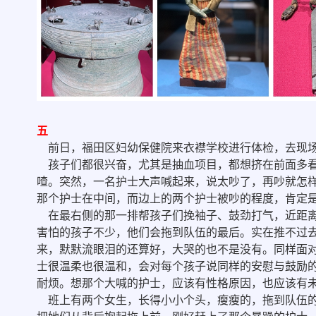
五
前日，福田区妇幼保健院来衣襟学校进行体检，去现
孩子们都很兴奋，尤其是抽血项目，都想挤在前面多看
喳。突然，一名护士大声喊起来，说太吵了，再吵就怎
那个护士在中间，而边上的两个护士被吵的程度，肯定
在最右侧的那一排帮孩子们挽袖子、鼓劲打气，近距离
害怕的孩子不少，他们会拖到队伍的最后。实在推不过
来，默默流眼泪的还算好，大哭的也不是没有。同样面
士很温柔也很温和，会对每个孩子说同样的安慰与鼓励
耐烦。想那个大喊的护士，应该有性格原因，也应该有
班上有两个女生，长得小小个头，瘦瘦的，拖到队伍的