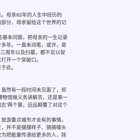
。母亲82年的人生中经历的
的部分，母亲留给这个世界的记
些基本问题，把母亲的一生记录
许多年。一直未动笔，或许，是
年三周年以及扫墓，都不足以促
以打开一个突破口。
在于此。
虽然有一段时间未见面了，却
山博物馆做义务讲解员，还是第一
国志”两个展，远远颠覆了对这个
旅游重点城市才会有的事情。
证，并不是摆摆样子、搞搞噱头
只为把能量传递给更多的人，除