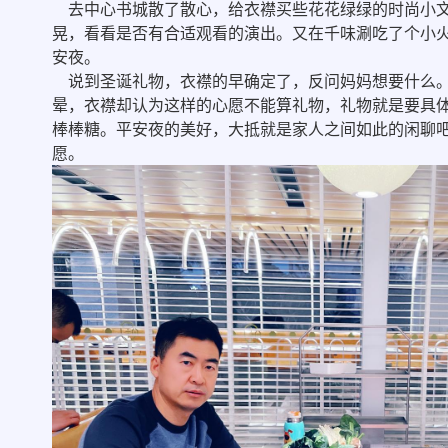
去中心书城散了散心，给衣襟买些花花绿绿的时尚小文
晃，看看是否有合适观看的演出。又在千味涮吃了个小
安夜。
说到圣诞礼物，衣襟的早确定了，反问妈妈想要什么。
晕，衣襟却认为这样的心愿不能算礼物，礼物就是要具
棒棒糖。平安夜的美好，大抵就是家人之间如此的闲聊
愿。