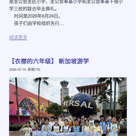
是圣公会圣匠小学、圣公会奉基小学和圣公会奉基千禧小
学三校的联合毕业典礼。
时间是2026年6月24日。
孩子们由学校组织先行…
阅读更多
【衣襟的六年级】 新加坡游学
发
2026-07-10
阅读(79)
布
于