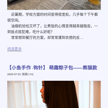
近暑期，学校方面的时间变得很宽松，几乎每个下午都
很空闲。
油烟机恰恰又坏了，让煮饭的心情变得越来越拖沓，一
到饭点就犯难，吃什么好呢？
常常想到餐厅的方案，却常常遭到衣襟的反…
阅读更多
【小鱼手作 ·钩针】 萌趣粽子包——熊猫款
发
2026-07-02
阅读(114)
布
于