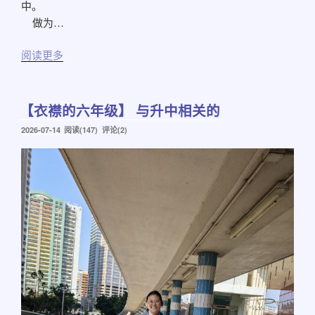
中。
做为…
阅读更多
【衣襟的六年级】 与升中相关的
发
2026-07-14
阅读(147) 评论(2)
布
于