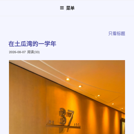
跳
菜单
至
内
容
只看标题
在土瓜湾的一学年
发
2026-08-07
阅读(33)
布
于