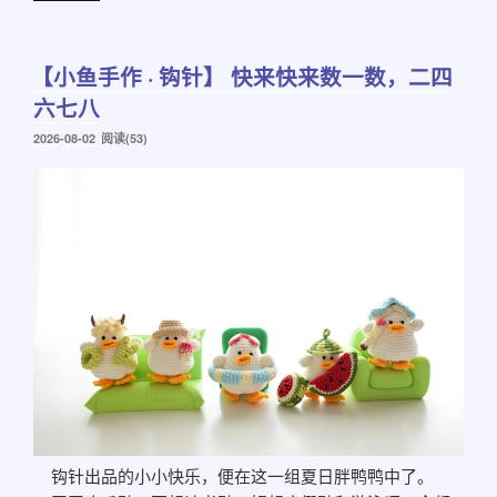
【小鱼手作 · 钩针】 快来快来数一数，二四
六七八
发
2026-08-02
阅读(53)
布
于
钩针出品的小小快乐，便在这一组夏日胖鸭鸭中了。