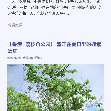
天天吃瓜鸭、不想读书鸭、好想度假鸭和游泳呀，全都
OK鸭~~~就让这组不同造型的胖小鸭，陪不能远行的人度
过快乐的每一天，包括这个夏天吧~…
阅读更多
【香港 · 荔枝角公园】 盛开在夏日里的姹紫
嫣红
发
2026-07-21
阅读(89) 评论(2)
布
于