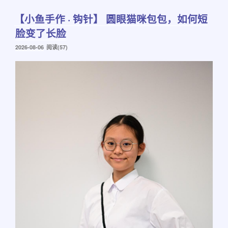
【小鱼手作 · 钩针】 圆眼猫咪包包，如何短
脸变了长脸
发
2026-08-06
阅读(57)
布
于