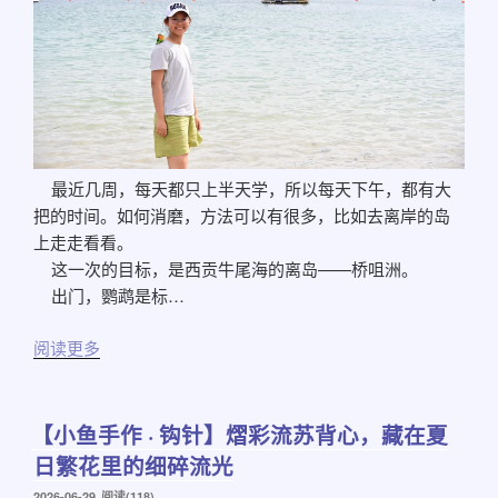
最近几周，每天都只上半天学，所以每天下午，都有大
把的时间。如何消磨，方法可以有很多，比如去离岸的岛
上走走看看。
这一次的目标，是西贡牛尾海的离岛——桥咀洲。
出门，鹦鹉是标…
阅读更多
【小鱼手作 · 钩针】熠彩流苏背心，藏在夏
日繁花里的细碎流光
发
2026-06-29
阅读(118)