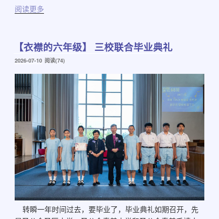
阅读更多
【衣襟的六年级】 三校联合毕业典礼
发
2026-07-10
阅读(74)
布
于
转瞬一年时间过去，要毕业了，毕业典礼如期召开，先