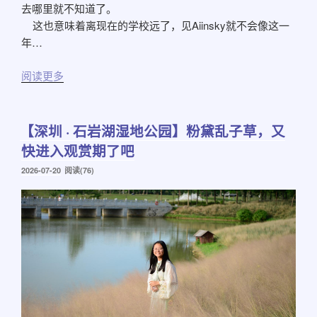
去哪里就不知道了。
这也意味着离现在的学校远了，见Aiinsky就不会像这一
年…
阅读更多
【深圳 · 石岩湖湿地公园】粉黛乱子草，又
快进入观赏期了吧
发
2026-07-20
阅读(76)
布
于