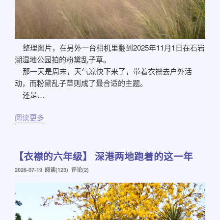
整理图片，在另外一台相机里翻到2025年11月1日在石岩
湖湿地公园拍的粉黛乱子草。
那一天是周末，天气凉快下来了，带着衣襟去户外活
动，而粉黛乱子草则成了最合适的主题。
还是…
阅读更多
【衣襟的六年级】 深港两地跑着的这一年
发
2026-07-19
阅读(123) 评论(2)
布
于